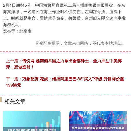
2月4日8时45分，中国海警局直属第二局台州舰接紧急报警称：在东
海某海域，一名渔民在海上作业时不慎受伤，左脚踝骨折、血流不
止。时间就是生命，警情就是命令。接警后，台州舰立即全速向事发
海域机动。
发布于：北京市
景盛配资提示：文章来自网络，不代表本站观点。
上一篇：
倍悦网 越南倾举国之力拿出全部稀土，全力押注中美博
弈，想做渔翁！
下一篇：
万象配资 花旗：维持阿里巴巴-W“买入”评级 升目标价至
199港元
相关文章