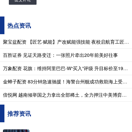
热点资讯
聚宝盆配资 【匠艺·赋能】产改赋能强技能 夜校启航育工匠 —— 石首市企业 “职工夜校” 开班
百胜证券 见证天路变迁：一张照片牵出20年前美好往事
万象配资 花旗：维持阿里巴巴-W“买入”评级 升目标价至199港元
金蝉子配资 83分钟急速驰援！海警台州舰成功救助海上受伤渔民
倍悦网 越南倾举国之力拿出全部稀土，全力押注中美博弈，想做渔翁！
推荐资讯