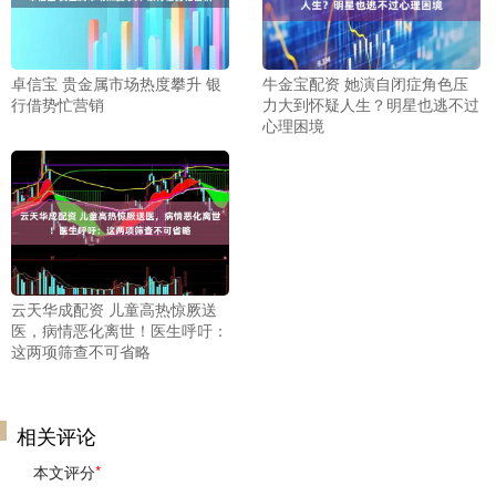
卓信宝 贵金属市场热度攀升 银
牛金宝配资 她演自闭症角色压
行借势忙营销
力大到怀疑人生？明星也逃不过
心理困境
云天华成配资 儿童高热惊厥送
医，病情恶化离世！医生呼吁：
这两项筛查不可省略
相关评论
本文评分
*