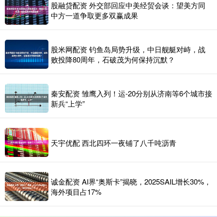
股融贷配资 外交部回应中美经贸会谈：望美方同
中方一道争取更多双赢成果
股米网配资 钓鱼岛局势升级，中日舰艇对峙，战
败投降80周年，石破茂为何保持沉默？
秦安配资 雏鹰入列！运-20分别从济南等6个城市接
新兵“上学”
天宇优配 西北四环一夜铺了八千吨沥青
诚金配资 AI界“奥斯卡”揭晓，2025SAIL增长30%，
海外项目占17%