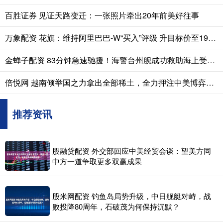
百胜证券 见证天路变迁：一张照片牵出20年前美好往事
万象配资 花旗：维持阿里巴巴-W“买入”评级 升目标价至199港元
金蝉子配资 83分钟急速驰援！海警台州舰成功救助海上受伤渔民
倍悦网 越南倾举国之力拿出全部稀土，全力押注中美博弈，想做渔翁！
推荐资讯
股融贷配资 外交部回应中美经贸会谈：望美方同
中方一道争取更多双赢成果
股米网配资 钓鱼岛局势升级，中日舰艇对峙，战
败投降80周年，石破茂为何保持沉默？