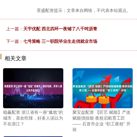
景盛配资提示：文章来自网络，不代表本站观点。
上一篇：
天宇优配 西北四环一夜铺了八千吨沥青
下一篇：
七号策略 三一职院毕业生走俏就业市场
相关文章
稳赢配资 浙江省有一座“尴尬”的
聚宝盆配资 【匠艺·赋能】产改
城市，喜欢吃辣，好多人误以为
赋能强技能 夜校启航育工匠
不在浙江？
—— 石首市企业 “职工夜校” 开
班