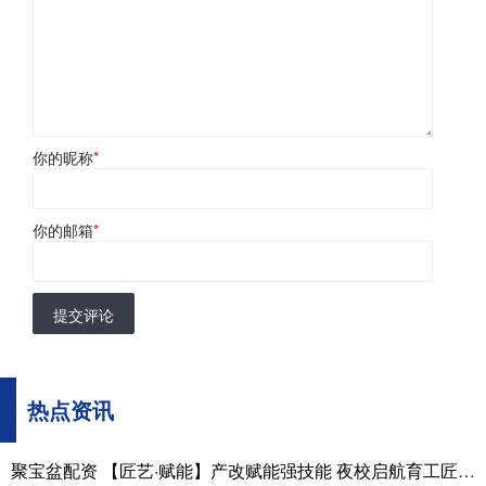
你的昵称
*
你的邮箱
*
提交评论
热点资讯
聚宝盆配资 【匠艺·赋能】产改赋能强技能 夜校启航育工匠 —— 石首市企业 “职工夜校” 开班