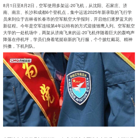
8月1日至8月2日，空军使用多架运-20飞机，从沈阳、石家庄、济
南、南京、长沙和成都6个登机点，集中运送2025年新录取的飞行学
员来到位于吉林省长春市的空军航空大学报到，开启他们逐梦蓝天的
新征程。今年是空军连续第4年以特有的方式迎接雏鹰入列。空军航空
大学的一处机场中，两架从济南飞来的运-20飞机伴随着巨大的轰鸣声
降落在停机坪，学员们身着笔挺崭新的飞行服，个个披红戴花、精神
抖擞，下机列队。