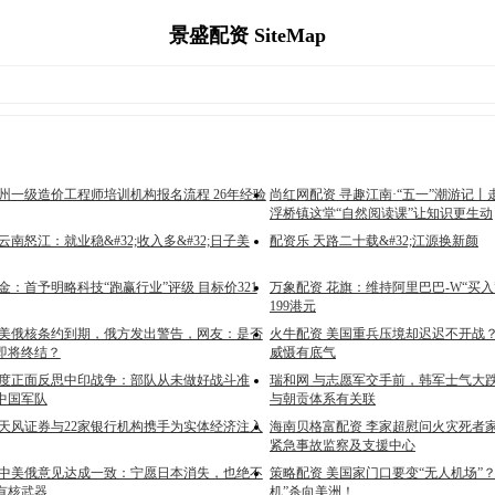
景盛配资 SiteMap
温州一级造价工程师培训机构报名流程 26年经验
尚红网配资 寻趣江南·“五一”潮游记
浮桥镇这堂“自然阅读课”让知识更生动
云南怒江：就业稳&#32;收入多&#32;日子美
配资乐 天路二十载&#32;江源换新颜
金：首予明略科技“跑赢行业”评级 目标价321
万象配资 花旗：维持阿里巴巴-W“买入
199港元
 美俄核条约到期，俄方发出警告，网友：是否
火牛配资 美国重兵压境却迟迟不开战
即将终结？
威慑有底气
印度正面反思中印战争：部队从未做好战斗准
瑞和网 与志愿军交手前，韩军士气大
中国军队
与朝贡体系有关联
 天风证券与22家银行机构携手为实体经济注入
海南贝格富配资 李家超慰问火灾死者家
紧急事故监察及支援中心
 中美俄意见达成一致：宁愿日本消失，也绝不
策略配资 美国家门口要变“无人机场”
有核武器
机”杀向美洲！