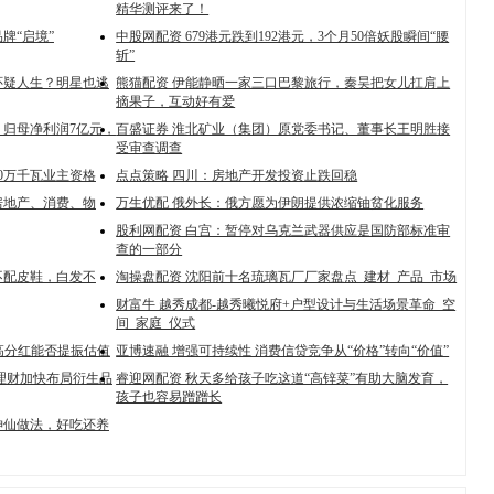
精华测评来了！
牌“启境”
中股网配资 679港元跌到192港元，3个月50倍妖股瞬间“腰
斩”
怀疑人生？明星也逃
熊猫配资 伊能静晒一家三口巴黎旅行，秦昊把女儿扛肩上
摘果子，互动好有爱
，归母净利润7亿元，
百盛证券 淮北矿业（集团）原党委书记、董事长王明胜接
受审查调查
0万千瓦业主资格
点点策略 四川：房地产开发投资止跌回稳
房地产、消费、物
万生优配 俄外长：俄方愿为伊朗提供浓缩铀贫化服务
股利网配资 白宫：暂停对乌克兰武器供应是国防部标准审
查的一部分
不配皮鞋，白发不
淘操盘配资 沈阳前十名琉璃瓦厂厂家盘点_建材_产品_市场
财富牛 越秀成都-越秀曦悦府+户型设计与生活场景革命_空
间_家庭_仪式
 高分红能否提振估值
亚博速融 增强可持续性 消费信贷竞争从“价格”转向“价值”
理财加快布局衍生品
睿迎网配资 秋天多给孩子吃这道“高锌菜”有助大脑发育，
孩子也容易蹭蹭长
神仙做法，好吃还养