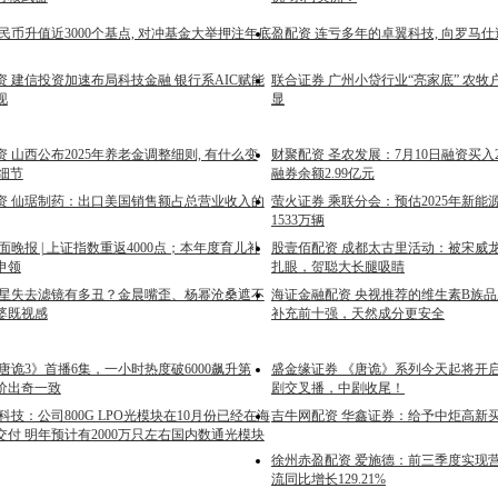
民币升值近3000个基点, 对冲基金大举押注年底
盈配资 连亏多年的卓翼科技, 向罗马
 建信投资加速布局科技金融 银行系AIC赋能
联合证券 广州小贷行业“亮家底” 农
现
显
 山西公布2025年养老金调整细则, 有什么变
财聚配资 圣农发展：7月10日融资买入27
个细节
融券余额2.99亿元
资 仙琚制药：出口美国销售额占总营业收入的
萤火证券 乘联分会：预估2025年新
1533万辆
面晚报 | 上证指数重返4000点；本年度育儿补
股壹佰配资 成都太古里活动：被宋威
申领
扎眼，贺聪大长腿吸睛
女星失去滤镜有多丑？金晨嘴歪、杨幂沧桑遮不
海证金融配资 央视推荐的维生素B族
婆既视感
补充前十强，天然成分更安全
唐诡3》首播6集，一小时热度破6000飙升第
盛金缘证券 《唐诡》系列今天起将开
价出奇一致
剧交叉播，中剧收尾！
科技：公司800G LPO光模块在10月份已经在海
吉牛网配资 华鑫证券：给予中炬高新
付 明年预计有2000万只左右国内数通光模块
徐州赤盈配资 爱施德：前三季度实现营收
流同比增长129.21%