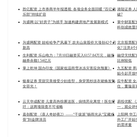
胜亿配资 上市券商半年报透视: 各项业务全面回暖 “百亿俱
港陆证券 人
乐部”持续扩容
破7
兴盛网 以“好房子”为抓手 加速构建房地产发展新模式
掌中财富配资
科创成效显
兴盛网配资 娃哈哈争产风暴下 农夫山泉股价大涨创42个月
北京股票配资
新高
化? 注意4
生利配资 乐山电力：7月10日融资买入6157.84万元，融资
融贷无忧配
融券余额1.54亿元
比例较低
掌上乾坤 国办印发《国家低温雨雪冰冻灾害应急预案》
九五配资 界
贴今起开放
银泰证券 景甜完美接受少妇造型，身穿黑纱连衣裙焕发熟
应牛配资 
女容光！
住，董璇巫
云天华成配资 儿童高热惊厥送医，病情恶化离世！医生呼
易投优配 《
吁：这两项筛查不可省略
一，观众评
嘉创配资 《喜人奇妙夜2》——“干拔派”杨雨光从“宝藏戏
上阳网 华工
骨”到金牌演员
外工厂开始交
的需求量