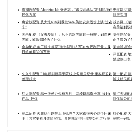
嘉期乐配资 Ahorizins lab 奇迹霜，“诺贝尔战队”定制肌肤年
惠红网 讲
轻化方案
持很实用
惠管钱配资 从大涨63%到暴跌54% 药捷安康股价上演“过山
诚多网 《
车”
赛季福利双
国尚配资 《父母爱情》：从不喜欢老欧这一称呼，到自称
资生网配资
老欧，欧阳懿经历了什么
正？曾为了
金鼎配资 华工科技首家“激光智造4S店”在匈牙利开业，首
美港通 概念
日签单超3200万元
泽巨配资 
禁虚假出表
久久牛配资 F1电影刷新苹果院线业务票房纪录 距实现盈利
第一配资 德
差距颇大
解决移民问
红太阳配资 精一股份办公椅系列，网椅篇精选推荐_设计_
融汇天诚配资
产品_环保
持保险公司
第二证券 火腿肠可以带上飞机吗？大家都很关心这个问题
航心配资 
吧！其实要看具体情况哦。具体规定得问航空公司才行呢
多吃一碗饭