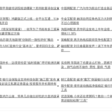
讲美甲美睫培训院校选哪家？郑州欧曼谛创业支
中股网配资 广汽与华为联合打造全新品
暗区突围》鸿蒙版正式上线：全平台互通，S14
牛金宝配资 她演自闭症角色压力大到
线开启
不过心理困境
 《情深深雨濛濛》：依萍为了书桓有多三观不
淘股神配资 恩华药业发布上半年业绩
尔豪背叛过方瑜
增长11.38%
动态|新天地新增“仿制药一致性评价”概念
策略配资 惠天热电拟获得竞争性配置7
地方AMC迎来行业“基本法”，要求回归主业、严
融创配资 刘元春最新发声！谈下半年
价……
国外长：边境管控是“临时措施” 呼吁欧洲共同
实倍网 等我老了也要这么打扮，西裤
题
染，帅气自然不做作_男性_显得_气质
 银行业保险业支持科技创新“施工图”发布 支
财汇盈配资 破净“魔咒”倒逼银行出招
发起设立私募证券基金 投资股市并长期持有
股牛配资 债市波动挑战净值稳定 银行
工具
大盘鸡怎么做，简单几步做出好吃的大盘鸡孩子
优选策略 小米还在煮粥吗？教你一个
胃还能轻松降“三高”