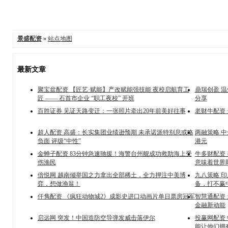
景盛配资
»
站点地图
最新文章
聚宝盆配资 【匠艺·赋能】产改赋能强技能 夜校启航育工
鼎瑞创盈 
匠 —— 石首市企业 “职工夜校” 开班
分享
百胜证券 见证天路变迁：一张照片牵出20年前美好往事
老财牛配资 
超人配资 高盛：长实集团业绩逊预期 未承诺派特别息或略
两融策略 中
负面 评级“中性”
港元
金蝉子配资 83分钟急速驰援！海警台州舰成功救助海上受
牛多财配资
伤渔民
意味着世界
倍悦网 越南倾举国之力拿出全部稀土，全力押注中美博
九八策略 
弈，想做渔翁！
备，打不赢
仟隽配资 《疯狂动物城2》成影史进口动画片单日票房冠军
智慧通配资
金融新动能
启远网 突发！中国造防空导弹发威击落伊尔
投赢网配资
能让他们拥