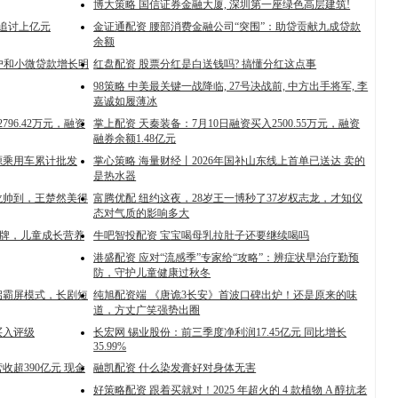
博大策略 国信证券金融大厦, 深圳第一座绿色高层建筑!
仕追讨上亿元
金证通配资 腰部消费金融公司“突围”：助贷贡献九成贷款
余额
牧户和小微贷款增长明
红盘配资 股票分红是白送钱吗? 搞懂分红这点事
98策略 中美最关键一战降临, 27号决战前, 中方出手将军, 李
嘉诚如履薄冰
96.42万元，融资
掌上配资 天秦装备：7月10日融资买入2500.55万元，融资
融券余额1.48亿元
能源乘用车累计批发
掌心策略 海量财经丨2026年国补山东线上首单已送达 卖的
是热水器
龙帅到，王楚然美得
富腾优配 纽约这夜，28岁王一博秒了37岁权志龙，才知仪
态对气质的影响多大
品牌，儿童成长营养
牛吧智投配资 宝宝喝母乳拉肚子还要继续喝吗
港盛配资 应对“流感季”专家给“攻略”：辨症状早治疗勤预
防，守护儿童健康过秋冬
启霸屏模式，长剧短
纯旭配资端 《唐诡3长安》首波口碑出炉！还是原来的味
道，方丈广笑强势出圈
买入评级
长宏网 锡业股份：前三季度净利润17.45亿元 同比增长
35.99%
超390亿元 现金
融凯配资 什么染发膏好对身体无害
好策略配资 跟着买就对！2025 年超火的 4 款植物 A 醇抗老