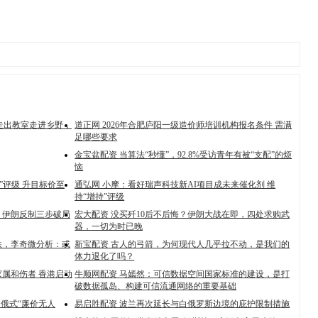
丨走出教室走进乡野，
道正网 2026年合肥庐阳一级造价师培训机构报名条件 需满
足哪些要求
金宝盆配资 当算法“秒懂”，92.8%受访青年有被“支配”的烦
恼
”评级 升目标价至
通弘网 小摩：看好瑞声科技新AI项目成未来催化剂 维
持“增持”评级
？伊朗反制三步破局
宏大配资 没买歼10后不后悔？伊朗大战在即，四处求购武
器，一切为时已晚
跌，李奇微分析：或
新宝配资 古人的弓箭，为何现代人几乎拉不动，是我们的
体力退化了吗？
属和伤者 香港启动
牛顺网配资 马嫣然：可信数据空间国家标准的建设，是打
破数据孤岛、构建可信流通网络的重要基础
？俄式“廉价无人
易启胜配资 波兰再次延长与白俄罗斯边境的庇护限制措施