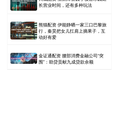
长营业时间，还有多种玩法
熊猫配资 伊能静晒一家三口巴黎旅
行，秦昊把女儿扛肩上摘果子，互
动好有爱
金证通配资 腰部消费金融公司“突
围”：助贷贡献九成贷款余额