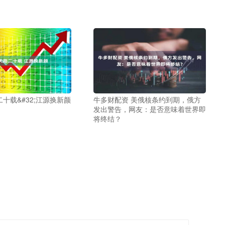
二十载&#32;江源换新颜
牛多财配资 美俄核条约到期，俄方
发出警告，网友：是否意味着世界即
将终结？