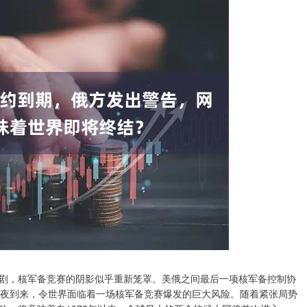
剧，核军备竞赛的阴影似乎重新笼罩。美俄之间最后一项核军备控制协
午夜到来，令世界面临着一场核军备竞赛爆发的巨大风险。随着紧张局势