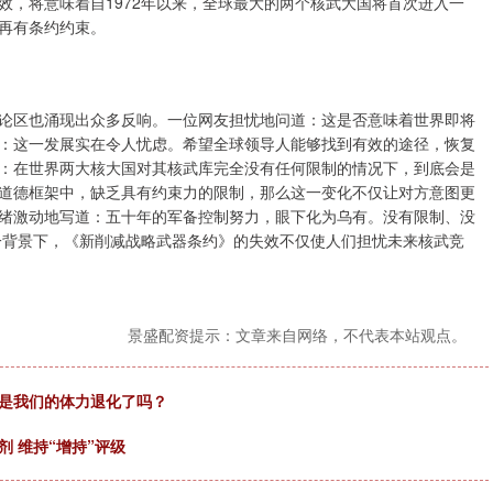
效，将意味着自1972年以来，全球最大的两个核武大国将首次进入一
再有条约约束。
评论区也涌现出众多反响。一位网友担忧地问道：这是否意味着世界即将
：这一发展实在令人忧虑。希望全球领导人能够找到有效的途径，恢复
：在世界两大核大国对其核武库完全没有任何限制的情况下，到底会是
道德框架中，缺乏具有约束力的限制，那么这一变化不仅让对方意图更
绪激动地写道：五十年的军备控制努力，眼下化为乌有。没有限制、没
一背景下，《新削减战略武器条约》的失效不仅使人们担忧未来核武竞
景盛配资提示：文章来自网络，不代表本站观点。
，是我们的体力退化了吗？
剂 维持“增持”评级