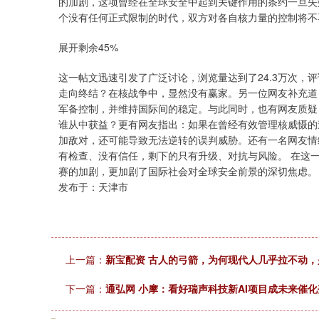
的加剧，这项曾经在全球安全中起到关键作用的条约一旦失
个没有任何正式限制的时代，双方对各自核力量的控制将不
展开剩余45%
这一帖文迅速引发了广泛讨论，浏览量达到了24.3万次，
走向终结？在核战争中，显然没有赢家。另一位网友补充道
军备控制，并维持国际间的稳定。与此同时，也有网友质疑
谁从中获益？更有网友指出：如果在曾经有效管理核威慑的
加敌对，还可能导致无法逆转的误判威胁。还有一名网友情
有检查、没有信任，剩下的只有升级、对抗与风险。 在这
赛的加剧，更加剧了国际社会对全球安全前景的深切焦虑。
发布于：天津市
上一篇：
新宝配资 古人的弓箭，为何现代人几乎拉不动
下一篇：
通弘网 小摩：看好瑞声科技新AI项目成未来催化