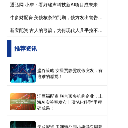
通弘网 小摩：看好瑞声科技新AI项目成未来催化剂 维持“增持”评级
牛多财配资 美俄核条约到期，俄方发出警告，网友：是否意味着世界即将终结？
新宝配资 古人的弓箭，为何现代人几乎拉不动，是我们的体力退化了吗？
推荐资讯
盛谷策略 女星贾静雯度假突发：有
逃难的感觉！
汇巨福配资 联合顶尖机构企业，上
海AI实验室发布十项“AI+科学”里程
碑成果！
天成配资 玉渊潭公园小樱游乐园延