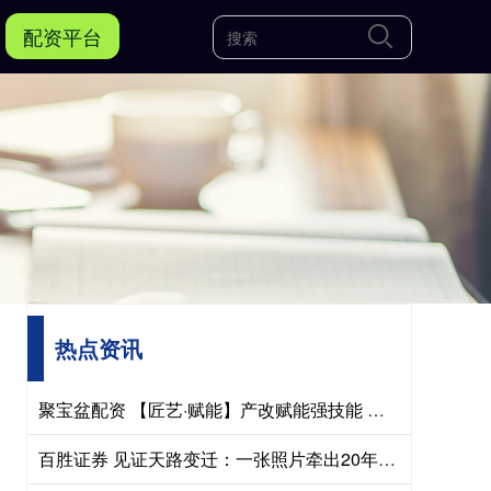
配资平台
热点资讯
聚宝盆配资 【匠艺·赋能】产改赋能强技能 夜校启航育工匠 —— 石首市企业 “职工夜校” 开班
百胜证券 见证天路变迁：一张照片牵出20年前美好往事