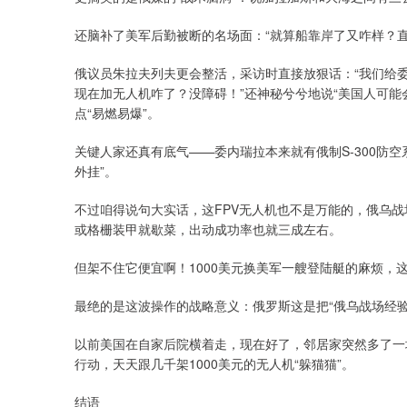
还脑补了美军后勤被断的名场面：“就算船靠岸了又咋样？
俄议员朱拉夫列夫更会整活，采访时直接放狠话：“我们给委
现在加无人机咋了？没障碍！”还神秘兮兮地说“美国人可能
点“易燃易爆”。
关键人家还真有底气——委内瑞拉本来就有俄制S-300防空系
外挂”。
不过咱得说句大实话，这FPV无人机也不是万能的，俄乌
或格栅装甲就歇菜，出动成功率也就三成左右。
但架不住它便宜啊！1000美元换美军一艘登陆艇的麻烦，这
最绝的是这波操作的战略意义：俄罗斯这是把“俄乌战场经验
以前美国在自家后院横着走，现在好了，邻居家突然多了一
行动，天天跟几千架1000美元的无人机“躲猫猫”。
结语