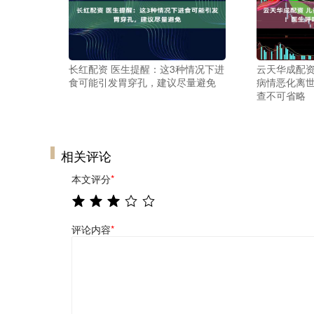
长红配资 医生提醒：这3种情况下进
云天华成配资
食可能引发胃穿孔，建议尽量避免
病情恶化离
查不可省略
相关评论
本文评分
*
评论内容
*