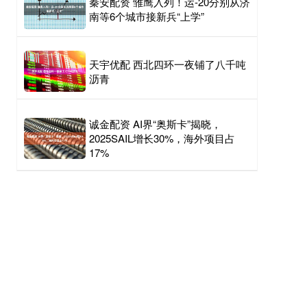
秦安配资 雏鹰入列！运-20分别从济
南等6个城市接新兵“上学”
天宇优配 西北四环一夜铺了八千吨
沥青
诚金配资 AI界“奥斯卡”揭晓，
2025SAIL增长30%，海外项目占
17%