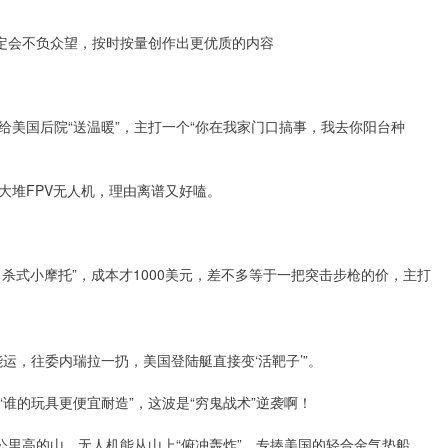
者定会不负众望，按时按量创作出更优质的内容
美国后院“送温暖”，主打一个“你在我家门口搞事，我去你阳台种
大堆FPV无人机，理由离谱又好嗑。
杀式小摩托”，成本才1000美元，差不多等于一把突击步枪的价，主打
运，往委内瑞拉一扔，美国登陆艇直接变‘活靶子’”。
谁的玩具更便宜耐造”，这波是“穷鬼战术”逆袭啊！
公里高的山，无人机能从山上“俯冲轰炸”，专揍美国的轻合金气垫船。