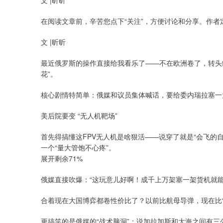
文 |昕昕
在阅读文章前，辛苦您点下“关注”，方便讨论和分享。作
文 |昕昕
最近俄罗斯的操作直接给我看乐了——不在欧洲卷了，转头给
花”。
核心剧情特简单：俄媒和议员集体喊话，要给委内瑞拉塞一
美后院要变 “无人机靶场”
首先得搞懂这FPV无人机是啥狠活——说穿了就是“会飞的自
一个“量大管饱不心疼”。
展开剩余71%
俄媒直接吹爆：“这玩意儿好啊！成千上万架塞一架货机就能
合着现在大国博弈都卷性价比了？以前比航母导弹，现在比“
更搞笑的是俄媒的“战术脑洞”：说加拉加斯和大海之间有三