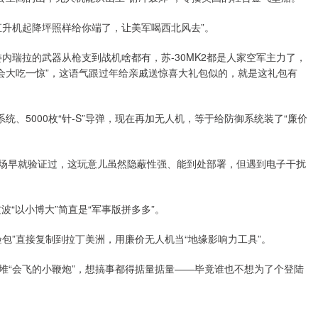
直升机起降坪照样给你端了，让美军喝西北风去”。
内瑞拉的武器从枪支到战机啥都有，苏-30MK2都是人家空军主力了，
会大吃一惊”，这语气跟过年给亲戚送惊喜大礼包似的，就是这礼包有
统、5000枚“针-S”导弹，现在再加无人机，等于给防御系统装了“廉价
战场早就验证过，这玩意儿虽然隐蔽性强、能到处部署，但遇到电子干扰
波“以小博大”简直是“军事版拼多多”。
包”直接复制到拉丁美洲，用廉价无人机当“地缘影响力工具”。
堆“会飞的小鞭炮”，想搞事都得掂量掂量——毕竟谁也不想为了个登陆