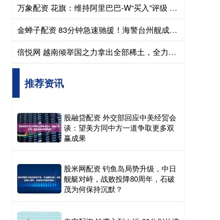
万象配资 花旗：维持阿里巴巴-W“买入”评级 升目标价至199港元
金蝉子配资 83分钟急速驰援！海警台州舰成功救助海上受伤渔民
倍悦网 越南倾举国之力拿出全部稀土，全力押注中美博弈，想做渔翁！
推荐资讯
股融贷配资 外交部回应中美经贸会
谈：望美方同中方一道争取更多双
赢成果
股米网配资 钓鱼岛局势升级，中日
舰艇对峙，战败投降80周年，石破
茂为何保持沉默？