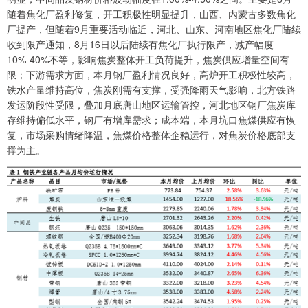
随着焦化厂盈利修复，开工积极性明显提升，山西、内蒙古多数焦化
厂提产，但随着9月重要活动临近，河北、山东、河南地区焦化厂陆续
收到限产通知，8月16日以后陆续有焦化厂执行限产，减产幅度
10%-40%不等，影响焦炭整体开工负荷提升，焦炭供应增量空间有
限；下游需求方面，本月钢厂盈利情况良好，高炉开工积极性较高，
铁水产量维持高位，焦炭刚需有支撑，受强降雨天气影响，北方铁路
发运阶段性受限，叠加月底唐山地区运输管控，河北地区钢厂焦炭库
存维持偏低水平，钢厂有增库需求；成本端，本月坑口焦煤供应有恢
复，市场采购情绪降温，焦煤价格整体企稳运行，对焦炭价格底部支
撑为主。