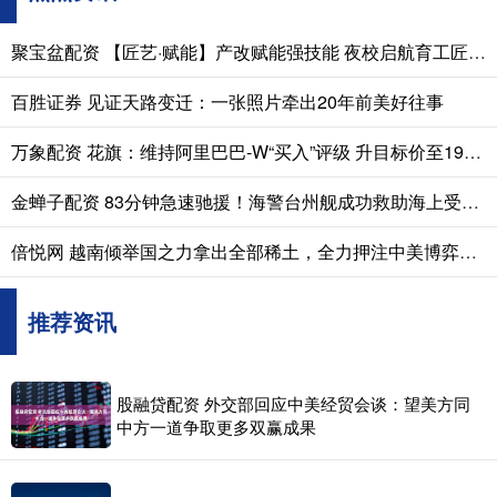
聚宝盆配资 【匠艺·赋能】产改赋能强技能 夜校启航育工匠 —— 石首市企业 “职工夜校” 开班
百胜证券 见证天路变迁：一张照片牵出20年前美好往事
万象配资 花旗：维持阿里巴巴-W“买入”评级 升目标价至199港元
金蝉子配资 83分钟急速驰援！海警台州舰成功救助海上受伤渔民
倍悦网 越南倾举国之力拿出全部稀土，全力押注中美博弈，想做渔翁！
推荐资讯
股融贷配资 外交部回应中美经贸会谈：望美方同
中方一道争取更多双赢成果