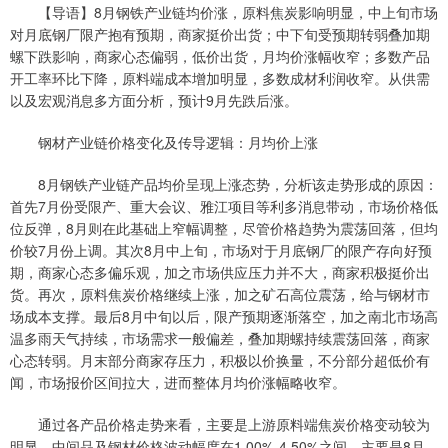
【导语】8月钢铁产业链均价涨，原料焦炭影响明显，中上旬市场
对月底钢厂限产抱有预期，商家挺价出货；中下旬受预期转弱叠加期
螺下跌影响，商家心态偏弱，低价出货，月均价涨幅收窄；多数产品
开工率环比下降，原料端成本增加明显，多数成材利润收窄。从供需
以及宏观消息多方面分析，预计9月先跌后涨。
钢材产业链价格变化及传导逻辑：月均价上涨
8月钢铁产业链产品均价呈现上涨态势，分析该走势形成的原因：
首先7月份受限产、重大会议、雅江项目等利多消息带动，市场价格低
位反弹，8月则在此基础上窄幅调整，尽管价格趋势为震荡回落，但均
价较7月份上调。其次8月中上旬，市场对于月底钢厂的限产存向好预
期，商家心态多偏乐观，加之市场供应压力并不大，商家积极挺价出
货。再次，原料焦炭价格继续上涨，加之矿石高位震荡，给与钢材市
场成本支撑。最后8月中旬以后，限产预期逐渐落空，加之南北市场高
温多雨天气持续，市场需求一般偏差，叠加期螺持续震荡回落，商家
心态转弱。月末部分商家存压力，积极以价换量，不分部分超低价有
闻，市场报价区间拉大，进而整体月均价涨幅略收窄。
通过各产品价格走势来看，主要是上游原料端焦炭价格变动较为
明显，中间品及钢材价格波动幅度在1.00%-4.50%之间。主要是8月