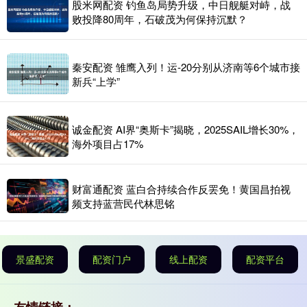
股米网配资 钓鱼岛局势升级，中日舰艇对峙，战
败投降80周年，石破茂为何保持沉默？
秦安配资 雏鹰入列！运-20分别从济南等6个城市接
新兵“上学”
诚金配资 AI界“奥斯卡”揭晓，2025SAIL增长30%，
海外项目占17%
财富通配资 蓝白合持续合作反罢免！黄国昌拍视
频支持蓝营民代林思铭
景盛配资
配资门户
线上配资
配资平台
友情链接：