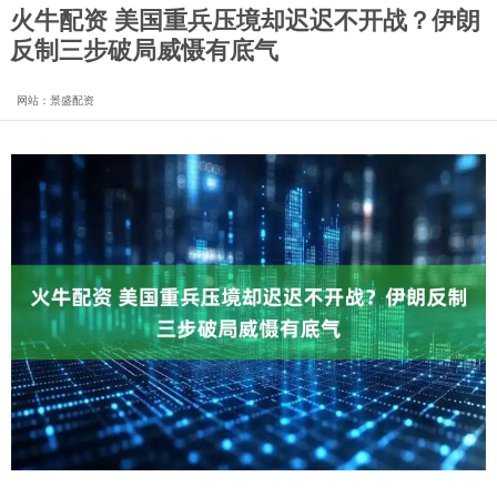
火牛配资 美国重兵压境却迟迟不开战？伊朗
反制三步破局威慑有底气
网站：景盛配资