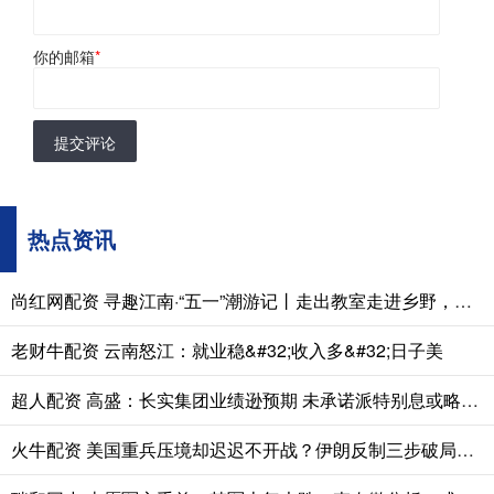
你的邮箱
*
提交评论
热点资讯
尚红网配资 寻趣江南·“五一”潮游记丨走出教室走进乡野，浮桥镇这堂“自然阅读课”让知识更生动
老财牛配资 云南怒江：就业稳&#32;收入多&#32;日子美
超人配资 高盛：长实集团业绩逊预期 未承诺派特别息或略负面 评级“中性”
火牛配资 美国重兵压境却迟迟不开战？伊朗反制三步破局威慑有底气