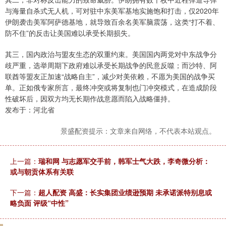
与海量自杀式无人机，可对驻中东美军基地实施饱和打击，仅2020年
伊朗袭击美军阿萨德基地，就导致百余名美军脑震荡，这类“打不着、
防不住”的反击让美国难以承受长期损失。
其三，国内政治与盟友生态的双重约束。美国国内两党对中东战争分
歧严重，选举周期下政府难以承受长期战争的民意反噬；而沙特、阿
联酋等盟友正加速“战略自主”，减少对美依赖，不愿为美国的战争买
单。正如俄专家所言，最终冲突或将复制也门冲突模式，在造成阶段
性破坏后，因双方均无长期作战意愿而陷入战略僵持。
发布于：河北省
景盛配资提示：文章来自网络，不代表本站观点。
上一篇：
瑞和网 与志愿军交手前，韩军士气大跌，李奇微分析：
或与朝贡体系有关联
下一篇：
超人配资 高盛：长实集团业绩逊预期 未承诺派特别息或
略负面 评级“中性”