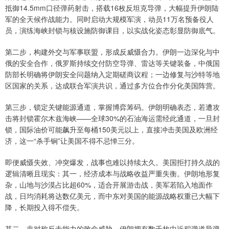
抵御14.5mm口径弹药射击，搭载16枚反坦克导弹，大幅提升伊朗陆
军的全天候作战能力。同时启动大规模军演，动员11万名预备役人
员，演练海峡封锁与核设施防御课目，以实战化姿态彰显防御底气。
第二步，构建外交与军事联盟，形成反威慑合力。伊朗一边深化与中
俄的安全合作，俄罗斯持续交付防空导弹、雷达等关键装备，中俄国
防部长明确将伊朗安全问题纳入定期磋商议程；一边修复与沙特等地
区国家的关系，达成联合军演共识，通过多方位合作分化美国阵营。
第三步，锁定关键能源通道，掌握博弈筹码。伊朗明确表态，若遭攻
击将封锁霍尔木兹海峡——全球30%的石油海运需经此通道，一旦封
锁，国际油价可能飙升至每桶150美元以上，直接冲击美国及欧洲经
济，这一“杀手锏”让美国不得不忌惮三分。
即便威慑失效、冲突爆发，战事也难以持续太久。美国拒打持久战的
逻辑清晰且现实：其一，经济成本与战略收益严重失衡。伊朗地形复
杂，山地与沙漠占比超60%，适合开展游击战，美军若陷入地面作
战，日均消耗将达数亿美元，而中东对美国的能源战略权重已大幅下
降，长期投入得不偿失。
其二，非对称反击能力的致命威胁。伊朗拥有数千枚中近程弹道导弹