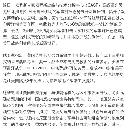
近日，俄罗斯专家俄罗斯战略与技术分析中心（CAST）高级研究员
尤里·利亚明针对美国对伊朗的军事施压态势展开深度研判，揭开了双
方博弈的核心逻辑。当前，美军“亚伯拉罕·林肯”号航母打击群已驶入
印度洋相关责任区，搭载着先进的F-35C隐形舰载机与“战斧”巡航导
弹，最快1-2天即可对伊朗发动军事打击，实打实的军事施压已然成
型。但这场剑拔弩张的对峙背后，并非即刻开战的倒计时，而是一场
关乎战略利益的长期威慑博弈。
俄专家指出，美国选择长期强力威慑而非即刻开战，核心源于三重现
实约束与战略考量。其一，战争成本与历史教训的双重警示。美国在
阿富汗战争（2001-2021）中耗费超2万亿美元，造成2400多名美军
阵亡，却未能实现稳定阿富汗的目标，最终仓促撤军；伊拉克战争更
是让美国陷入8年泥潭，间接导致地区极端主义蔓延。
这些教训让美国政府深知，与伊朗这样的地区军事强国开战，将面临
远超预期的消耗，国内反战情绪也将持续高涨。其二，地区盟友的谨
慎态度制约。沙特作为美国在中东的核心盟友，明确拒绝美军使用其
领空发动对伊袭击，担忧冲突波及自身能源设施；以色列虽与伊朗矛
盾尖锐，但总理内塔尼亚胡也警告，军事打击可能引发伊朗对以色列
本土的导弹报复，盟友的摇摆让美国难以形成统一作战共识。其三，