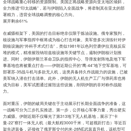
全球战略重心转移的资源限制。美国正将战略资源向亚太地区倾斜，
全力推进“印太战略”，若与伊朗陷入全面战争，将牵制其在亚太的部
署精力，违背全球战略调整的核心方向。
展开剩余61%
在威慑框架下，美国的打击目标绝非仅限于炼油设施。俄专家预判，
核设施与军事指挥中枢将成为核心打击对象。美军曾多次演练针对伊
朗核设施的“外科手术式打击”，类似1981年以色列空袭伊拉克核反应
堆的模式，精准摧毁纳坦兹核设施等关键节点，遏制伊朗核计划推
进。同时，伊朗伊斯兰革命卫队的指挥中心、导弹发射阵地及地下军
事基地也将被重点打击——伊朗近期公开的“鹰-44”地下空军基地，可
部署苏-35战斗机与多款无人机，这类具备持久作战能力的设施，已被
美军纳入潜在打击清单。此外，伊朗的无人机生产工厂与弹药库也将
成为目标，美军试图通过摧毁这些设施，削弱伊朗的非对称作战能
力。
面对重压，伊朗的破局关键在于主动展示打长期全面战争的准备，这
一战略可分为三步扎实推进。第一步，公开核心军事力量，秀出硬实
力威慑。伊朗近期不仅曝光了第313地下无人机基地，展示了“卡
曼-22”察打一体无人机（最大航程3000千米，可超视距打击）等近百
架先进装备，还接收了俄罗斯交付的米-28NE武装直升机，该机型可