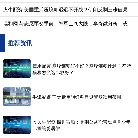
火牛配资 美国重兵压境却迟迟不开战？伊朗反制三步破局威慑有底气
瑞和网 与志愿军交手前，韩军士气大跌，李奇微分析：或与朝贡体系有关联
推荐资讯
信康配资 巅峰猫粮好不好？巅峰猫粮评测！2025
猫粮怎么选比较好？
牛津配资 三大费用明细科目设置及适用范围
股大牛配资 四川富顺：暑期公益托管班点亮少年
儿童缤纷暑假