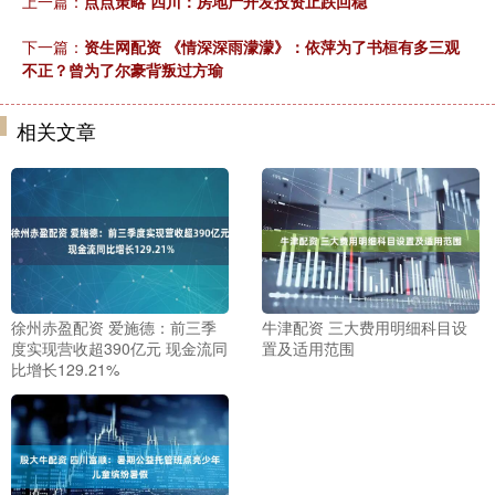
上一篇：
点点策略 四川：房地产开发投资止跌回稳
下一篇：
资生网配资 《情深深雨濛濛》：依萍为了书桓有多三观
不正？曾为了尔豪背叛过方瑜
相关文章
徐州赤盈配资 爱施德：前三季
牛津配资 三大费用明细科目设
度实现营收超390亿元 现金流同
置及适用范围
比增长129.21%