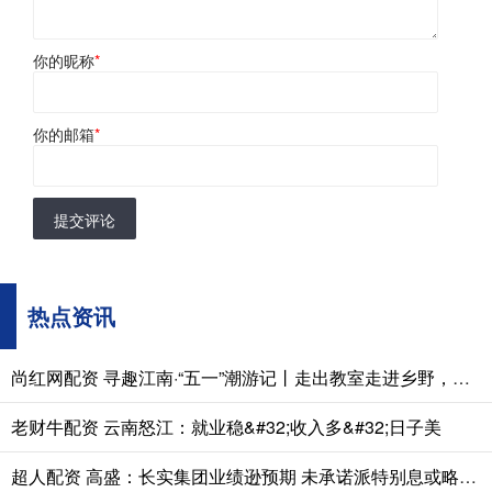
你的昵称
*
你的邮箱
*
提交评论
热点资讯
尚红网配资 寻趣江南·“五一”潮游记丨走出教室走进乡野，浮桥镇这堂“自然阅读课”让知识更生动
老财牛配资 云南怒江：就业稳&#32;收入多&#32;日子美
超人配资 高盛：长实集团业绩逊预期 未承诺派特别息或略负面 评级“中性”